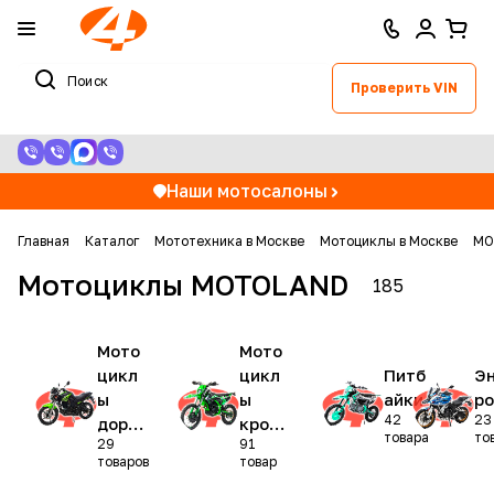
Проверить VIN
Наши мотосалоны
Главная
Каталог
Мототехника в Москве
Мотоциклы в Москве
MO
Мотоциклы MOTOLAND
185
Мото
Мото
цикл
цикл
Питб
Э
ы
ы
айки
ро
42
23
доро
крос
товара
то
29
91
жные
совы
товаров
товар
е