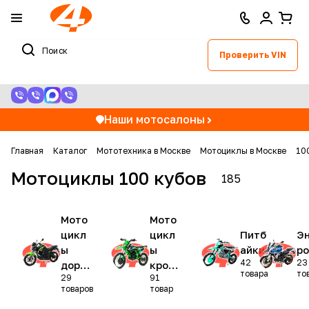
Проверить VIN
Наши мотосалоны
Главная
Каталог
Мототехника в Москве
Мотоциклы в Москве
10
Мотоциклы 100 кубов
185
Мото
Мото
цикл
цикл
Питб
Э
ы
ы
айки
ро
42
23
доро
крос
товара
то
29
91
жные
совы
товаров
товар
е