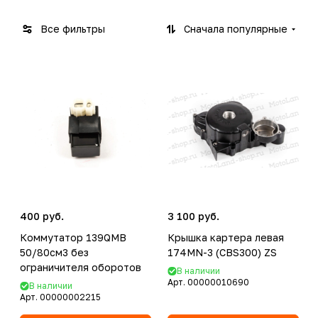
QMB(
MK
ки,
2T
скуте
Хон
Все фильтры
Сначала популярные
QJ50)
р /
,
скуте
ATV
Яма
р
)
ску
р
400 руб.
3 100 руб.
Коммутатор 139QMB
Крышка картера левая
50/80см3 без
174MN-3 (CBS300) ZS
ограничителя оборотов
В наличии
Арт.
00000010690
В наличии
Арт.
00000002215