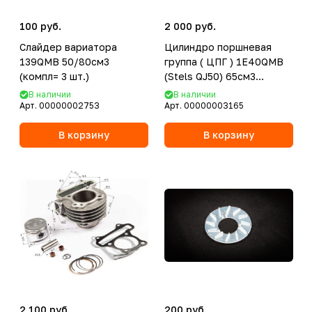
100 руб.
2 000 руб.
Слайдер вариатора
Цилиндро поршневая
139QMB 50/80см3
группа ( ЦПГ ) 1E40QMB
(компл= 3 шт.)
(Stels QJ50) 65см3
d=44mm
В наличии
В наличии
Арт.
00000002753
Арт.
00000003165
В корзину
В корзину
2 100 руб.
200 руб.