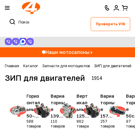
Проверить VIN
Наши мотосалоны
Главная
Каталог
Запчасти для мотоциклов
ЗИП для двигателей
ЗИП для двигателей
1914
Гориз
Вариа
Верт
Вариа
Вар
онтал
торны
икал
торны
тор
ьные
е
ьные
е
е
50-
139Q
125-
157Q
50с
588
110
862
257
97
190с
MB /
450с
MJ /
3
товаров
товаров
товара
товаров
това
м3
1E40
м3
161Q
(Су