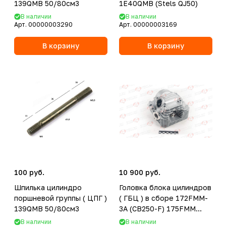
139QMB 50/80см3
1E40QMB (Stels QJ50)
В наличии
В наличии
Арт.
00000003290
Арт.
00000003169
В корзину
В корзину
100 руб.
10 900 руб.
Шпилька цилиндро
Головка блока цилиндров
поршневой группы ( ЦПГ )
( ГБЦ ) в сборе 172FMM-
139QMB 50/80см3
3A (CB250-F) 175FMM
(CB300-F)
В наличии
В наличии