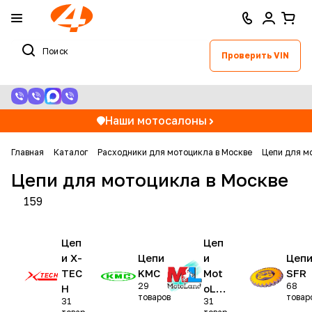
Проверить VIN
Наши мотосалоны
Главная
Каталог
Расходники для мотоцикла в Москве
Цепи для м
Цепи для мотоцикла в Москве
159
Цеп
Цеп
и X-
Цепи
и
Цеп
TEC
KMC
Mot
SFR
29
68
H
oLa
товаров
товар
31
31
nd