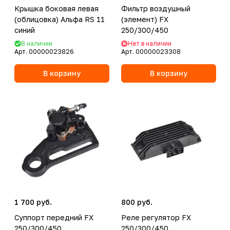
Крышка боковая левая
Фильтр воздушный
(облицовка) Альфа RS 11
(элемент) FX
синий
250/300/450
В наличии
Нет в наличии
Арт.
00000023826
Арт.
00000023308
В корзину
В корзину
1 700 руб.
800 руб.
Суппорт передний FX
Реле регулятор FX
250/300/450
250/300/450