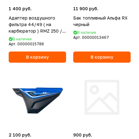
1 400 руб.
11 900 руб.
Адаптер воздушного
Бак топливный Альфа RX
фильтра 44/49 ( на
черный
карбюратор ) RMZ 250 /
В наличии
Полиуретан / Черный
Арт.
00000013467
В наличии
Арт.
00000015786
В корзину
В корзину
2 100 руб.
900 руб.