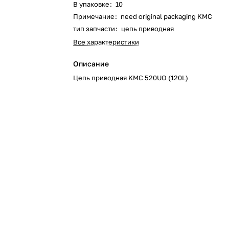
В упаковке
:
10
Примечание
:
need original packaging KMC
тип запчасти
:
цепь приводная
Все характеристики
Описание
Цепь приводная KMC 520UO (120L)