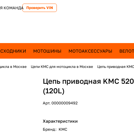
Я КОМАНДА
Проверить VIN
АСХОДНИКИ
МОТОШИНЫ
МОТОАКСЕССУАРЫ
ВЕЛОТ
цикла в Москве
Цепи KMC для мотоцикла в Москве
Цепь приводная KMC
Цепь приводная KMC 52
(120L)
Арт.
00000009492
Характеристики
Бренд
:
KMC