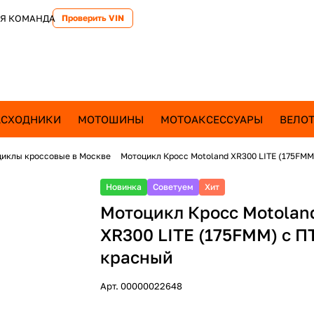
Я КОМАНДА
Проверить VIN
АСХОДНИКИ
МОТОШИНЫ
МОТОАКСЕССУАРЫ
ВЕЛОТ
иклы кроссовые в Москве
Мотоцикл Кросс Motoland XR300 LITE (175FMM
Новинка
Советуем
Хит
Мотоцикл Кросс Motolan
XR300 LITE (175FMM) с П
красный
Арт.
00000022648