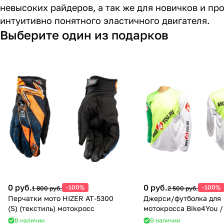
невысоких райдеров, а так же для новичков и пр
интуитивно понятного эластичного двигателя.
Выберите один из подарков
0 руб.
0 руб.
-100%
-100%
1 800 руб.
2 500 руб.
Перчатки мото HIZER AT-5300
Джерси/футболка для
(S) (текстиль) мотокросс
мотокросса Bike4You / 
В наличии
В наличии