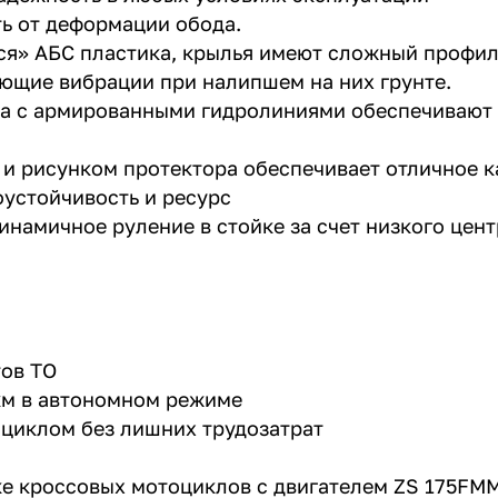
ть от деформации обода.
ся» АБС пластика, крылья имеют сложный профил
ющие вибрации при налипшем на них грунте.
за с армированными гидролиниями обеспечивают
и рисунком протектора обеспечивает отличное к
оустойчивость и ресурс
инамичное руление в стойке за счет низкого цен
тов ТО
 км в автономном режиме
тоциклом без лишних трудозатрат
нке кроссовых мотоциклов с двигателем ZS 175FM