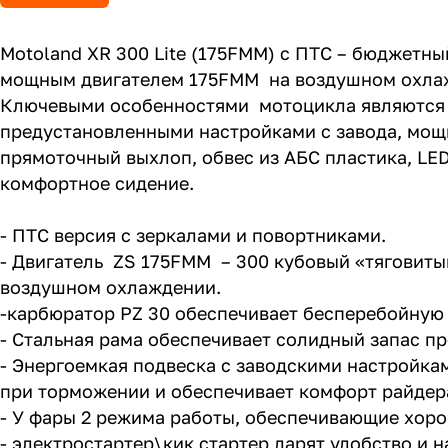
Motoland XR 300 Lite (175FMM) с ПТС – бюджетн
мощным двигателем 175FMM на воздушном охлаж
Ключевыми особенностями мотоцикла являются е
предустановленными настройками с завода, мощн
прямоточный выхлоп, обвес из АБС пластика, LE
комфортное сидение.
- ПТС версия с зеркалами и повортниками.
- Двигатель ZS 175FMM – 300 кубовый «тяговиты
воздушном охлаждении.
-карбюратор PZ 30 обеспечивает бесперебойную 
- Стальная рама обеспечивает солидный запас п
- Энергоемкая подвеска с заводскими настройка
при торможении и обеспечивает комфорт райдера
- У фары 2 режима работы, обеспечивающие хоро
- электростартер\кик стартер дарят удобство и 