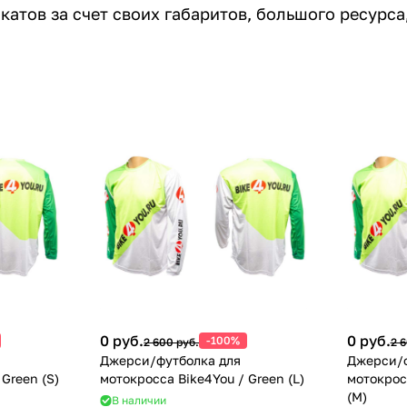
окатов за счет своих габаритов, большого ресурс
0 руб.
0 руб.
-100%
2 600 руб.
2 6
Джерси/футболка для
Джерси/ф
Green (S)
мотокросса Bike4You / Green (L)
мотокрос
(M)
В наличии