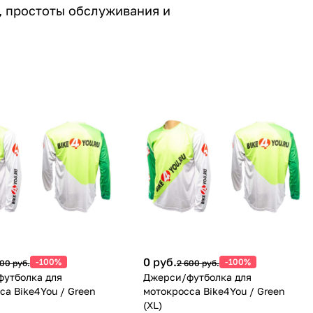
а, простоты обслуживания и
0 руб.
-100%
-100%
00 руб.
2 600 руб.
утболка для
Джерси/футболка для
са Bike4You / Green
мотокросса Bike4You / Green
(XL)