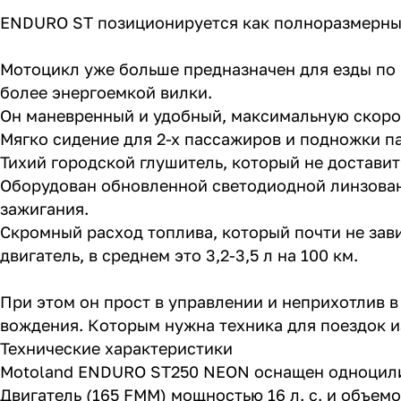
ENDURO ST позиционируется как полноразмерный
Мотоцикл уже больше предназначен для езды по 
более энергоемкой вилки.
Он маневренный и удобный, максимальную скорос
Мягко сидение для 2-х пассажиров и подножки п
Тихий городской глушитель, который не достави
Оборудован обновленной светодиодной линзован
зажигания.
Скромный расход топлива, который почти не зави
двигатель, в среднем это 3,2-3,5 л на 100 км.
При этом он прост в управлении и неприхотлив 
вождения. Которым нужна техника для поездок из
Технические характеристики
Motoland ENDURO ST250 NEON оснащен одноцили
Двигатель (165 FMM) мощностью 16 л. с. и объемо