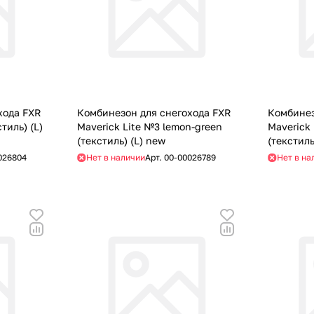
хода FXR
Комбинезон для снегохода FXR
Комбинез
тиль) (L)
Maverick Lite №3 lemon-green
Maverick 
(текстиль) (L) new
(текстиль
026804
Нет в наличии
Арт.
00-00026789
Нет в на