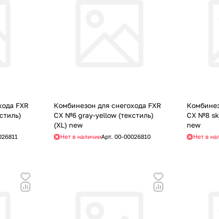
хода FXR
Комбинезон для снегохода FXR
Комбинез
стиль)
CX №6 gray-yellow (текстиль)
CX №8 sky
(XL) new
new
026811
Нет в наличии
Арт.
00-00026810
Нет в на