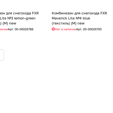
он для снегохода FXR
Комбинезон для снегохода FXR
 Lite №3 lemon-green
Maverick Lite №4 blue
) (M) new
(текстиль) (M) new
личии
Арт.
00-00026788
Нет в наличии
Арт.
00-00026793