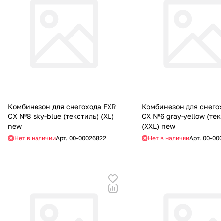
Комбинезон для снегохода FXR
Комбинезон для снего
CX №8 sky-blue (текстиль) (XL)
CX №6 gray-yellow (тек
new
(XXL) new
Нет в наличии
Арт.
00-00026822
Нет в наличии
Арт.
00-00