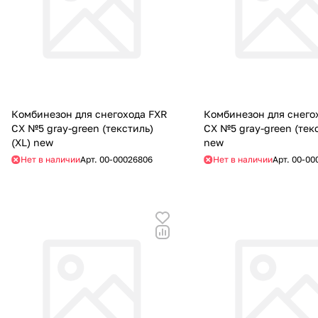
Комбинезон для снегохода FXR
Комбинезон для снего
CX №5 gray-green (текстиль)
CX №5 gray-green (текс
(XL) new
new
Нет в наличии
Арт.
00-00026806
Нет в наличии
Арт.
00-00