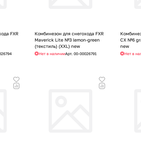
хода FXR
Комбинезон для снегохода FXR
Комбинез
Maverick Lite №3 lemon-green
CX №6 gra
(текстиль) (XXL) new
new
026794
Нет в наличии
Арт.
00-00026791
Нет в на