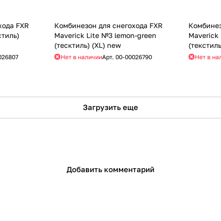
хода FXR
Комбинезон для снегохода FXR
Комбинез
стиль)
Maverick Lite №3 lemon-green
Maverick
(тесктиль) (XL) new
(текстиль
026807
Нет в наличии
Арт.
00-00026790
Нет в на
Загрузить еще
Добавить комментарий