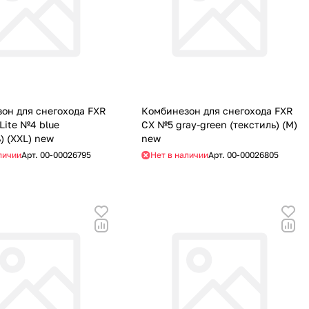
он для снегохода FXR
Комбинезон для снегохода FXR
Lite №4 blue
CX №5 gray-green (текстиль) (M)
) (XXL) new
new
личии
Арт.
00-00026795
Нет в наличии
Арт.
00-00026805