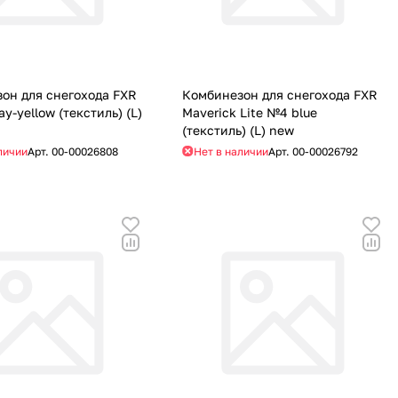
он для снегохода FXR
Комбинезон для снегохода FXR
y-yellow (текстиль) (L)
Maverick Lite №4 blue
(текстиль) (L) new
личии
Арт.
00-00026808
Нет в наличии
Арт.
00-00026792