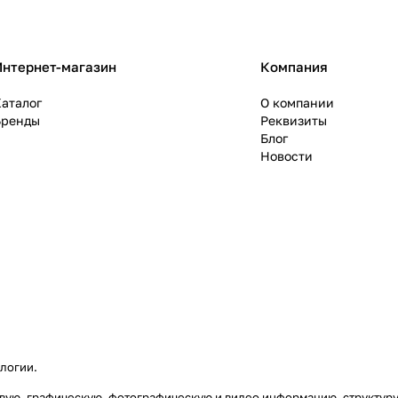
Интернет-магазин
Компания
аталог
О компании
Бренды
Реквизиты
Блог
Новости
ологии
.
стовую, графическую, фотографическую и видео информацию, структу