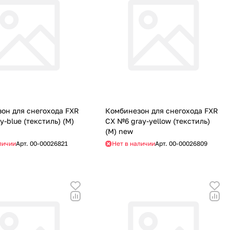
он для снегохода FXR
Комбинезон для снегохода FXR
-blue (текстиль) (M)
CX №6 gray-yellow (текстиль)
(M) new
личии
Арт.
00-00026821
Нет в наличии
Арт.
00-00026809