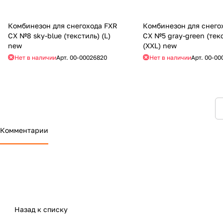
Комбинезон для снегохода FXR
Комбинезон для снего
CX №8 sky-blue (текстиль) (L)
CX №5 gray-green (тек
new
(XXL) new
Нет в наличии
Арт.
00-00026820
Нет в наличии
Арт.
00-00
Комментарии
Назад к списку