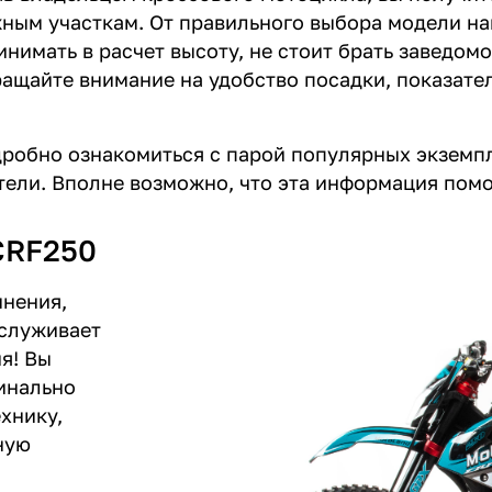
жным участкам. От правильного выбора модели на
нимать в расчет высоту, не стоит брать заведом
ращайте внимание на удобство посадки, показате
робно ознакомиться с парой популярных экземп
тели. Вполне возможно, что эта информация пом
CRF250
мнения,
аслуживает
я! Вы
инально
хнику,
ную