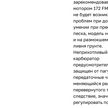
зарекомендова
мотором 172 FM
не будет возник
проблем при д
умении при пр
песка, модель н
и на размокшем
ливня грунте.
Неприхотливый
карбюратор
предусмотрите
защищен от паг
передаточные ч
меняющийся рел
перевернутого 
следствие, зна
регулировать п