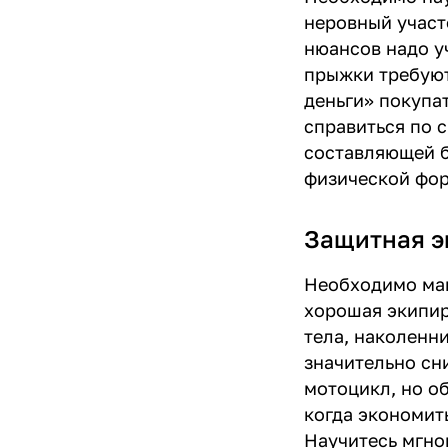
неровный участ
нюансов надо у
прыжки требуют
деньги» покупа
справиться по 
составляющей б
физической фор
Защитная э
Необходимо мак
хорошая экипир
тела, наколенн
значительно сн
мотоцикл, но о
когда экономит
Научитесь мгно