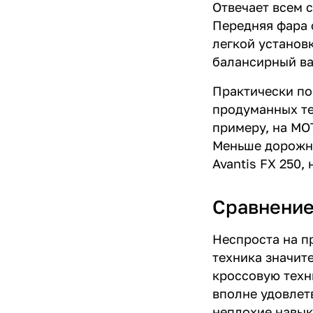
Отвечает всем 
Передняя фара 
легкой установ
балансирный ва
Практически по
продуманных те
примеру, на MO
Меньше дорожны
Avantis FX 250,
Сравнение
Неспроста на п
техника значит
кроссовую техн
вполне удовлет
неплохие навык