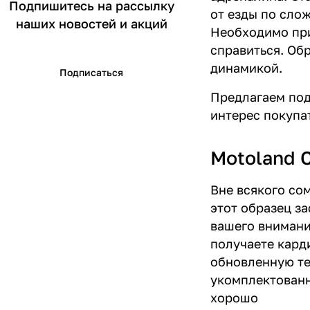
Подпишитесь на рассылку
от езды по сло
наших новостей и акций
Необходимо при
справиться. Об
динамикой.
Подписаться
Предлагаем под
интерес покупа
Motoland 
Вне всякого со
этот образец з
вашего внимани
получаете кард
обновленную те
укомплектован
хорошо