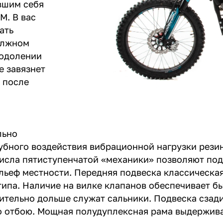
вшим себя
M. В вас
ать
олжном
еодолении
е завязнет
 после
льно
убного воздействия вибрационной нагрузки рез
исла пятиступенчатой «механики» позволяют под
ьеф местности. Передняя подвеска классическая
типа. Наличие на вилке клапанов обеспечивает б
чительно дольше служат сальники. Подвеска сзад
о отбою. Мощная полудуплексная рама выдержива