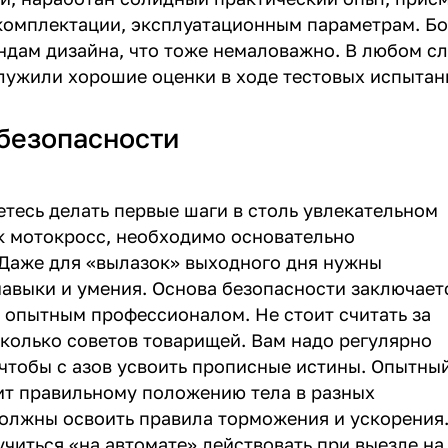
комплектации, эксплуатационным параметрам. Бо
ндам дизайна, что тоже немаловажно. В любом сл
лужили хорошие оценки в ходе тестовых испытан
безопасности
етесь делать первые шаги в столь увлекательном
ак мотокросс, необходимо основательно
 Даже для «вылазок» выходного дня нужны
авыки и умения. Основа безопасности заключает
с опытным профессионалом. Не стоит считать за
сколько советов товарищей. Вам надо регулярно
 чтобы с азов усвоить прописные истины. Опытны
ит правильному положению тела в разных
должны освоить правила торможения и ускорения
читься «на автомате» действовать при выезде на