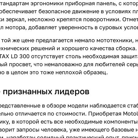
стандартам эргономики приборная панель, с кото
обеспечивает безопасное движение в условиях 
ки зеркал, несложно крепятся поворотники. Отме
л мотора, добавляет уверенность в суровых усло
 той же цене предлагается немало мототехники, 
хнических решений и хорошего качества сборка. 
TAX LD 300 отсутствует столь необходимая защит
й просвет, что немаловажно для любителей серье
 но в целом это тоже неплохой образец.
 признанных лидеров
редставленные в обзоре модели наблюдается стаб
ельно отличается по стоимости. Приобретая Moto
ику, в которой есть все необходимые компоненты
ворит запросы человека, уже имеющего базовые н
и, наработан солидный практический опыт, присм