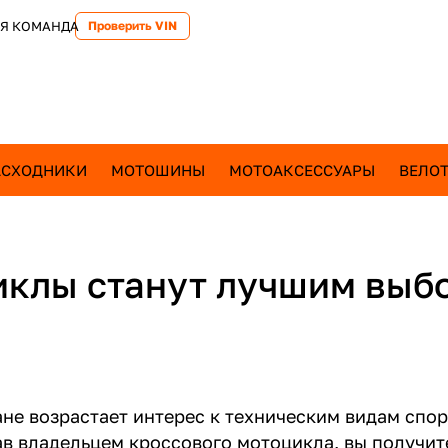
Я КОМАНДА
Проверить VIN
АСХОДНИКИ
МОТОШИНЫ
МОТОАКСЕССУАРЫ
ВЕЛОТ
иклы станут лучшим выб
ане возрастает интерес к техническим видам сп
ав владельцем кроссового мотоцикла, вы получит