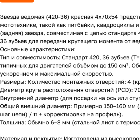
Звезда ведомая (420-36) красная 4х70х54 предс
мототехнике, такой как питбайки, квадроциклы и
(задняя) звезда, совместимая с цепью стандарта 
36 зубьев для передачи крутящего момента от ве
Основные характеристики:
Тип и совместимость: Стандарт 420, 36 зубьев (
типичных для двигателей объёмом до 150 см³. О
ускорением и максимальной скоростью.
Размеры: Количество монтажных отверстий: 4 (к
Диаметр круга расположения отверстий (PCD): 7
Внутренний диаметр (для посадки на ось или ступ
Общий внешний диаметр: Примерно 150–160 мм (за
шаг цепи) / π + корректировка на профиль).
Толщина: Обычно 6–8 мм (стальной лист с термо
Материал и покрытие: Изготовлена из высокопроч